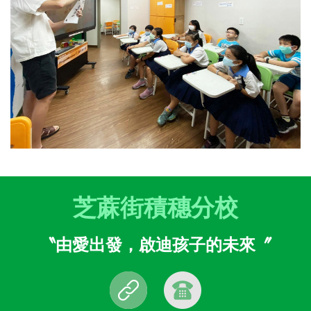
芝蔴街積穗分校
〝由愛出發，啟迪孩子的未來〞